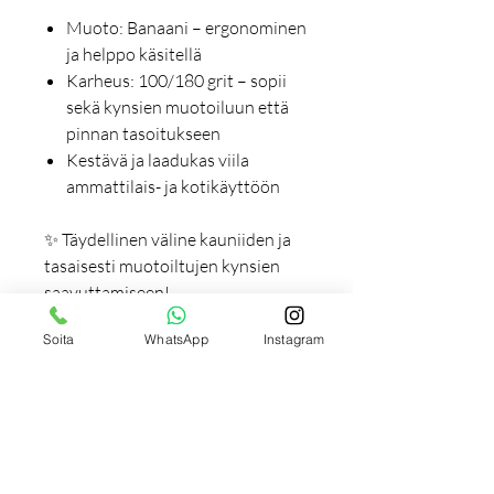
Muoto: Banaani – ergonominen
ja helppo käsitellä
Karheus: 100/180 grit – sopii
sekä kynsien muotoiluun että
pinnan tasoitukseen
Kestävä ja laadukas viila
ammattilais- ja kotikäyttöön
✨ Täydellinen väline kauniiden ja
tasaisesti muotoiltujen kynsien
saavuttamiseen!
Soita
WhatsApp
Instagram
Tilaukseen liittyviä
tuotteita