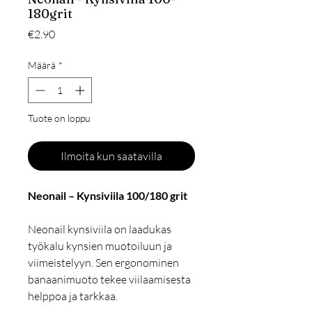
180grit
Hinta
€2.90
Määrä
*
Tuote on loppu
Ilmoita kun saatavilla
Neonail – Kynsiviila 100/180 grit
Neonail kynsiviila on laadukas
työkalu kynsien muotoiluun ja
viimeistelyyn. Sen ergonominen
banaanimuoto tekee viilaamisesta
helppoa ja tarkkaa.