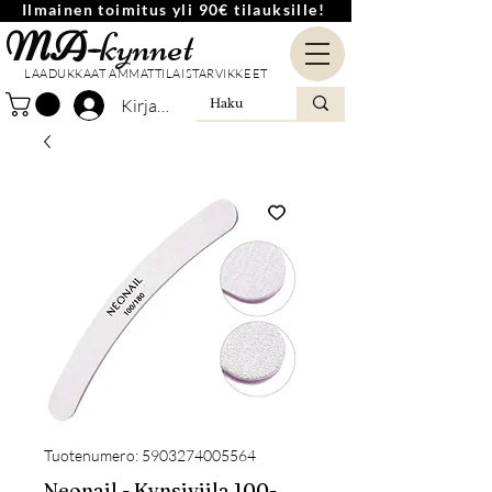
Ilmainen toimitus yli 90€ tilauksille!
MA-
kynnet
LAADUKKAAT AMMATTILAISTARVIKKEET
Kirjaudu
Tuotenumero: 5903274005564
Neonail - Kynsiviila 100-