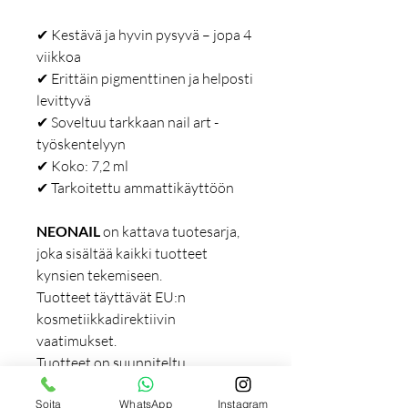
✔ Kestävä ja hyvin pysyvä – jopa 4
viikkoa
✔ Erittäin pigmenttinen ja helposti
levittyvä
✔ Soveltuu tarkkaan nail art -
työskentelyyn
✔ Koko: 7,2 ml
✔ Tarkoitettu ammattikäyttöön
NEONAIL
on kattava tuotesarja,
joka sisältää kaikki tuotteet
kynsien tekemiseen.
Tuotteet täyttävät EU:n
kosmetiikkadirektiivin
vaatimukset.
Tuotteet on suunniteltu
ensisijaisesti ammattilaisille, mutta
Soita
WhatsApp
Instagram
ne soveltuvat myös kotikäyttöön.