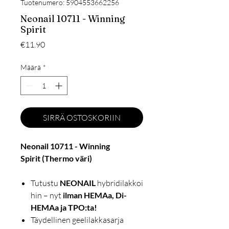
Tuotenumero: 5904553662256
Neonail 10711 - Winning
Spirit
Hinta
€11.90
Määrä
*
SIRRÄ OSTOSKORIIN
Neonail 10711 - Winning
Spirit (Thermo väri)
Tutustu
NEONAIL
hybridilakkoi
hin – nyt
ilman HEMAa, Di-
HEMAa ja TPO:ta!
Täydellinen geelilakkasarja