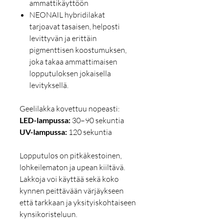
ammattikäyttöön
NEONAIL hybridilakat
tarjoavat tasaisen, helposti
levittyvän ja erittäin
pigmenttisen koostumuksen,
joka takaa ammattimaisen
lopputuloksen jokaisella
levityksellä.
Geelilakka kovettuu nopeasti:
LED-lampussa:
30–90 sekuntia
UV-lampussa:
120 sekuntia
Lopputulos on pitkäkestoinen,
lohkeilematon ja upean kiiltävä.
Lakkoja voi käyttää sekä koko
kynnen peittävään värjäykseen
että tarkkaan ja yksityiskohtaiseen
kynsikoristeluun.