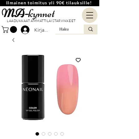
Ilmainen toimitus yli 90€ tilauksille!
MA-
kynnet
LAADUKKAAT AMMATTILAISTARVIKKEET
Kirjaudu