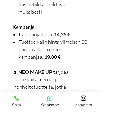
kosmetiikkadirektiivin
mukaisesti
Kampanja:
Kampanjahinta:
14,25 €
Tuotteen alin hinta viimeisen 30
päivän aikana ennen
kampanjaa:
19,00 €
💄
NEO MAKE UP
tarjoaa
laadukkaita meikki- ja
ihonhoitotuotteita, jotka
yhdistävät kestävyyden,
hoitavuuden ja ammattimaisen
Soita
WhatsApp
Instagram
lopputuloksen.
Incredients (INCI) / Aineosat: