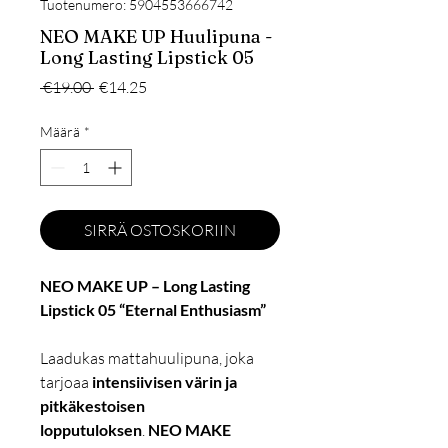
Tuotenumero: 5904553666742
NEO MAKE UP Huulipuna -
Long Lasting Lipstick 05
Normaali
Alehinta
 €19.00 
€14.25
hinta
Määrä
*
SIRRÄ OSTOSKORIIN
NEO MAKE UP – Long Lasting
Lipstick 05 “Eternal Enthusiasm”
Laadukas mattahuulipuna, joka
tarjoaa
intensiivisen värin ja
pitkäkestoisen
lopputuloksen
.
NEO MAKE