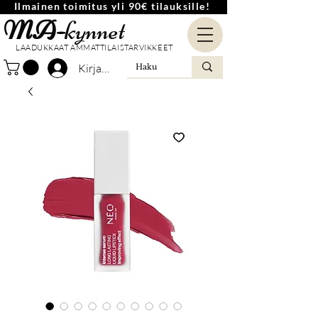
Ilmainen toimitus yli 90€ tilauksille!
MA-
kynnet
LAADUKKAAT AMMATTILAISTARVIKKEET
Kirjaudu