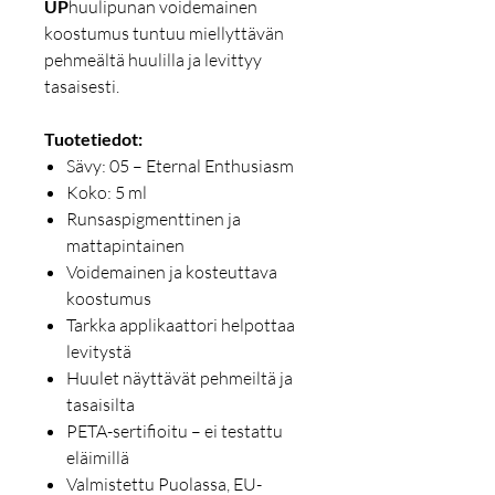
UP
huulipunan voidemainen
koostumus tuntuu miellyttävän
pehmeältä huulilla ja levittyy
tasaisesti.
Tuotetiedot:
Sävy: 05 – Eternal Enthusiasm
Koko: 5 ml
Runsaspigmenttinen ja
mattapintainen
Voidemainen ja kosteuttava
koostumus
Tarkka applikaattori helpottaa
levitystä
Huulet näyttävät pehmeiltä ja
tasaisilta
PETA-sertifioitu – ei testattu
eläimillä
Valmistettu Puolassa, EU-