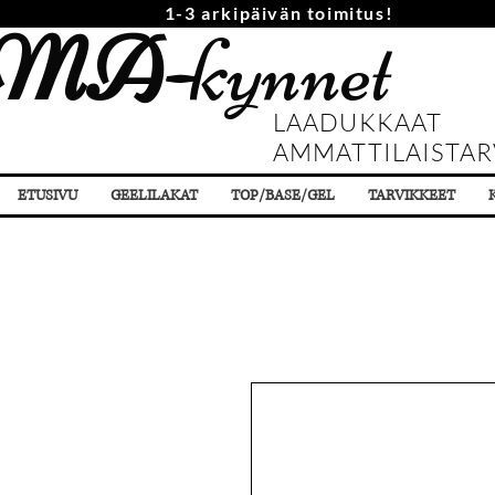
1-3 arkipäivän toimitus!
MA-
kynnet
LAADUKKAAT
AMMATTILAISTAR
ETUSIVU
GEELILAKAT
TOP/BASE/GEL
TARVIKKEET