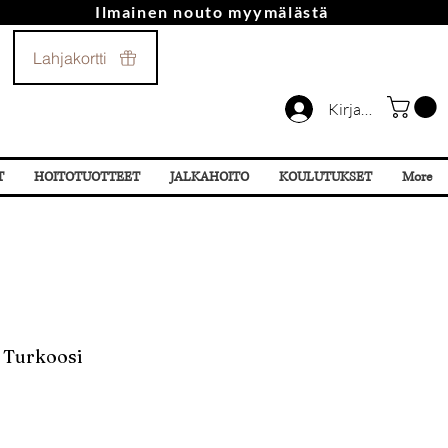
Ilmainen nouto myymälästä
Soita Meille!
Lahjakortti
044 532 87 78
Kirjaudu
T
HOITOTUOTTEET
JALKAHOITO
KOULUTUKSET
More
 Turkoosi