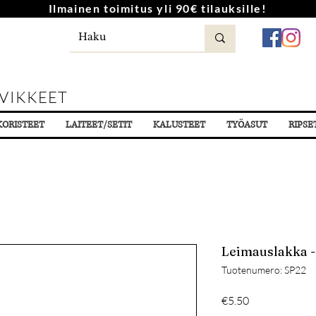
Ilmainen toimitus yli 90€ tilauksille!
VIKKEET
KORISTEET
LAITEET/SETIT
KALUSTEET
TYÖASUT
RIPSE
Leimauslakka -
Tuotenumero: SP22
Hinta
€5.50