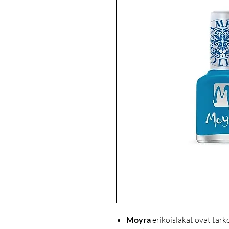
Moyra
erikoislakat ovat tark