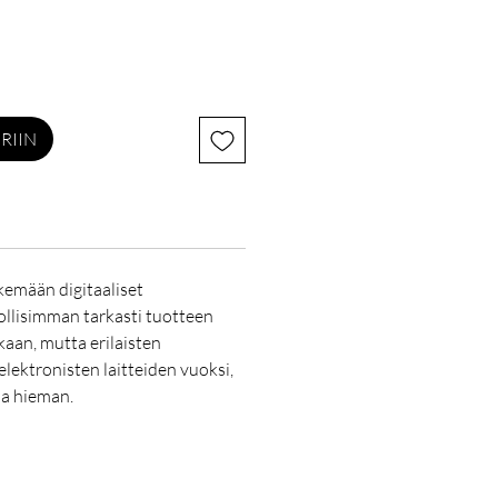
RIIN
emään digitaaliset
lisimman tarkasti tuotteen
kaan, mutta erilaisten
elektronisten laitteiden vuoksi,
la hieman.