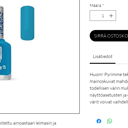
Määrä
*
SIRRÄ OSTOSKO
Lisätiedot
Huom! Pyrimme tek
mainoskuvat mahdol
todellisen värin mu
näyttöasetusten ja 
värit voivat vaihdel
oitettu ainoastaan leimasin ja