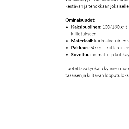
kestävän ja tehokkaan jokaiselle
Ominaisuudet:
Kaksipuolinen:
100/180 grit 
kiillotukseen
Materiaali:
korkealaatuinen si
Pakkaus:
50 kpl – riittää usei
Soveltuu:
ammatti- ja kotikä
Luotettava työkalu kynsien muot
tasaisen ja kiiltävän lopputuloks