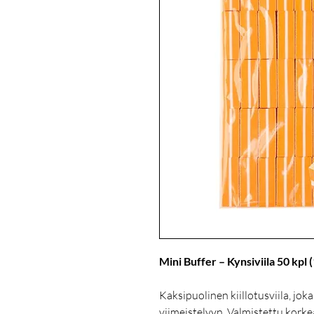
Mini Buffer – Kynsiviila 50 kpl 
Kaksipuolinen kiillotusviila, jok
viimeistelyyn. Valmistettu korkea