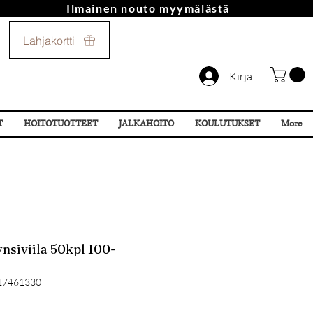
Ilmainen nouto myymälästä
Soita Meille!
Lahjakortti
044 532 87 78
Kirjaudu
T
HOITOTUOTTEET
JALKAHOITO
KOULUTUKSET
More
ynsiviila 50kpl 100-
17461330