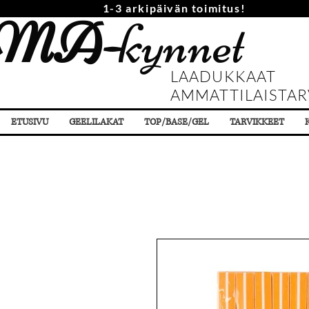
1-3 arkipäivän toimitus!
MA-
kynnet
LAADUKKAAT
AMMATTILAISTAR
ETUSIVU
GEELILAKAT
TOP/BASE/GEL
TARVIKKEET