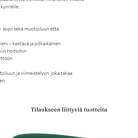
 kynnelle.
– sopii sekä muotoiluun että
eni – kestävä ja pitkäikäinen
siin hoitoihin
yttöön
oiluun ja viimeistelyyn, joka takaa
en.
Tilaukseen liittyviä tuotteita