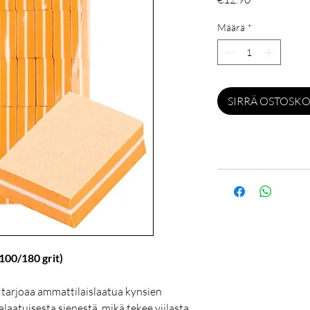
Määrä
*
SIRRÄ OSTOSKO
(100/180 grit)
a tarjoaa ammattilaislaatua kynsien
laatuisesta sienestä, mikä tekee viilasta