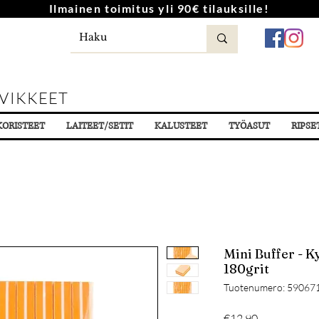
Ilmainen toimitus yli 90€ tilauksille!
VIKKEET
KORISTEET
LAITEET/SETIT
KALUSTEET
TYÖASUT
RIPSE
Mini Buffer - K
180grit
Tuotenumero: 59067
Hinta
€12.90