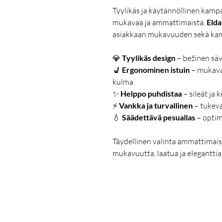
Tyylikäs ja käytännöllinen kamp
mukavaa ja ammattimaista.
Elda
asiakkaan mukavuuden sekä kam
💎
Tyylikäs design
– bežinen säv
💺
Ergonominen istuin
– mukava 
kulma
✨
Helppo puhdistaa
– sileät ja 
⚡
Vankka ja turvallinen
– tukeva
💧
Säädettävä pesuallas
– optim
Täydellinen valinta ammattimaisi
mukavuutta, laatua ja eleganttia