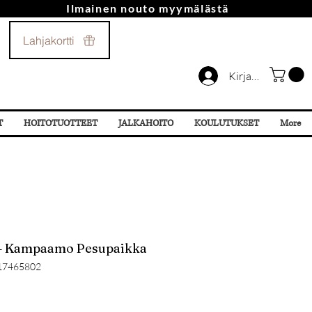
Ilmainen nouto myymälästä
Soita Meille!
Lahjakortti
044 532 87 78
Kirjaudu
T
HOITOTUOTTEET
JALKAHOITO
KOULUTUKSET
More
 – Kampaamo Pesupaikka
17465802