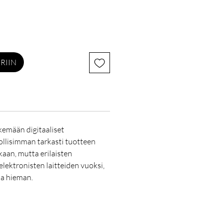
RIIN
emään digitaaliset
lisimman tarkasti tuotteen
kaan, mutta erilaisten
elektronisten laitteiden vuoksi,
la hieman.