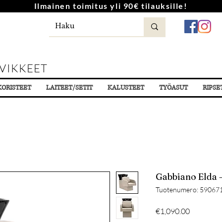
Ilmainen toimitus yli 90€ tilauksille!
VIKKEET
KORISTEET
LAITEET/SETIT
KALUSTEET
TYÖASUT
RIPSE
Gabbiano Elda
Tuotenumero: 59067
Hinta
€1,090.00