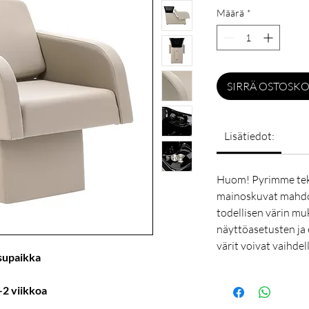
Määrä
*
SIRRÄ OSTOSKO
Lisätiedot:
Huom! Pyrimme tek
mainoskuvat mahdol
todellisen värin mu
näyttöasetusten ja 
värit voivat vaihdel
supaikka
–2 viikkoa