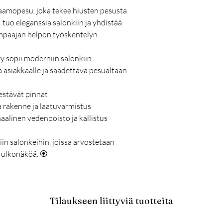
aamopesu, joka tekee hiusten pesusta
tuo eleganssia salonkiin ja yhdistää
paajan helpon työskentelyn.
y sopii moderniin salonkiin
asiakkaalle ja säädettävä pesualtaan
kestävät pinnat
 rakenne ja laatuvarmistus
aalinen vedenpoisto ja kallistus
in salonkeihin, joissa arvostetaan
 ulkonäköä. 🏵️
Tilaukseen liittyviä tuotteita