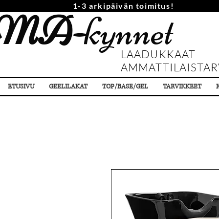
1-3 arkipäivän toimitus!
MA-
kynnet
LAADUKKAAT
AMMATTILAISTAR
ETUSIVU
GEELILAKAT
TOP/BASE/GEL
TARVIKKEET