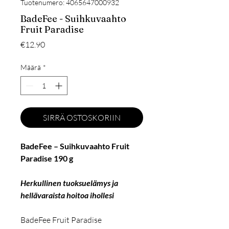
Tuotenumero: 4065647000932
BadeFee - Suihkuvaahto
Fruit Paradise
Hinta
€12.90
Määrä
*
SIRRÄ OSTOSKORIIN
BadeFee – Suihkuvaahto Fruit
Paradise 190 g
Herkullinen tuoksuelämys ja
hellävaraista hoitoa ihollesi
BadeFee Fruit Paradise