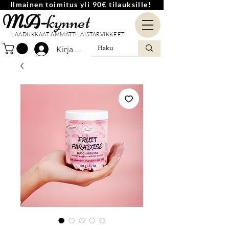
Ilmainen toimitus yli 90€ tilauksille!
MA-
kynnet
LAADUKKAAT AMMATTILAISTARVIKKEET
Kirjaudu