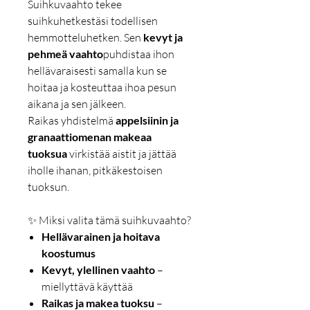
Suihkuvaahto tekee
suihkuhetkestäsi todellisen
hemmotteluhetken. Sen
kevyt ja
pehmeä vaahto
puhdistaa ihon
hellävaraisesti samalla kun se
hoitaa ja kosteuttaa ihoa pesun
aikana ja sen jälkeen.
Raikas yhdistelmä
appelsiinin ja
granaattiomenan makeaa
tuoksua
virkistää aistit ja jättää
iholle ihanan, pitkäkestoisen
tuoksun.
✨ Miksi valita tämä suihkuvaahto?
Hellävarainen ja hoitava
koostumus
Kevyt, ylellinen vaahto
–
miellyttävä käyttää
Raikas ja makea tuoksu
–