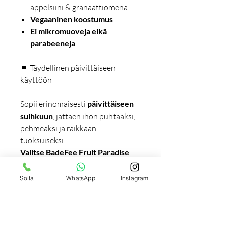
appelsiini & granaattiomena
Vegaaninen koostumus
Ei mikromuoveja eikä
parabeeneja
🚿 Täydellinen päivittäiseen
käyttöön
Sopii erinomaisesti
päivittäiseen
suihkuun
, jättäen ihon puhtaaksi,
pehmeäksi ja raikkaan
tuoksuiseksi.
Valitse BadeFee Fruit Paradise
Suihkuvaahto ja tee jokaisesta
suihkuhetkestäsi raikas ja
Soita
WhatsApp
Instagram
hemmotteleva elämys!
✨
Käyttö: