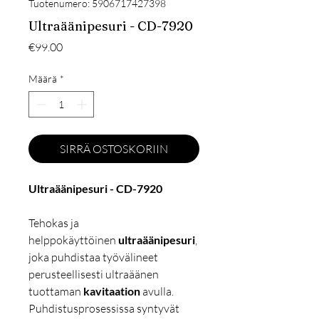
Tuotenumero: 5906717427398
Ultraäänipesuri - CD-7920
Hinta
€99.00
Määrä
*
SIRRÄ OSTOSKORIIN
Ultraäänipesuri - CD-7920
Tehokas ja
helppokäyttöinen
ultraäänipesuri
,
joka puhdistaa työvälineet
perusteellisesti ultraäänen
tuottaman
kavitaation
avulla.
Puhdistusprosessissa syntyvät