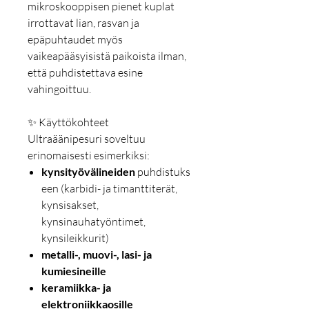
mikroskooppisen pienet kuplat
irrottavat lian, rasvan ja
epäpuhtaudet myös
vaikeapääsyisistä paikoista ilman,
että puhdistettava esine
vahingoittuu.
✨ Käyttökohteet
Ultraäänipesuri soveltuu
erinomaisesti esimerkiksi:
kynsityövälineiden
puhdistuks
een (karbidi- ja timanttiterät,
kynsisakset,
kynsinauhatyöntimet,
kynsileikkurit)
metalli-, muovi-, lasi- ja
kumiesineille
keramiikka- ja
elektroniikkaosille