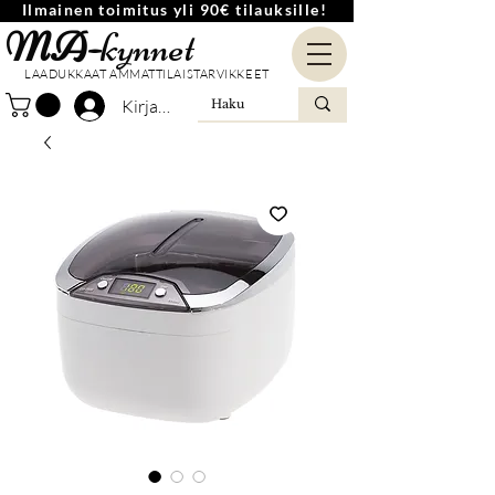
Ilmainen toimitus yli 90€ tilauksille!
MA-
kynnet
LAADUKKAAT AMMATTILAISTARVIKKEET
Kirjaudu