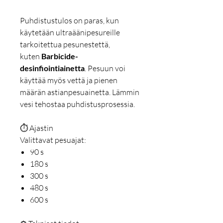
Puhdistustulos on paras, kun
käytetään ultraäänipesureille
tarkoitettua pesunestettä,
kuten
Barbicide-
desinfiointiainetta
. Pesuun voi
käyttää myös vettä ja pienen
määrän astianpesuainetta. Lämmin
vesi tehostaa puhdistusprosessia.
⏱ Ajastin
Valittavat pesuajat:
90 s
180 s
300 s
480 s
600 s