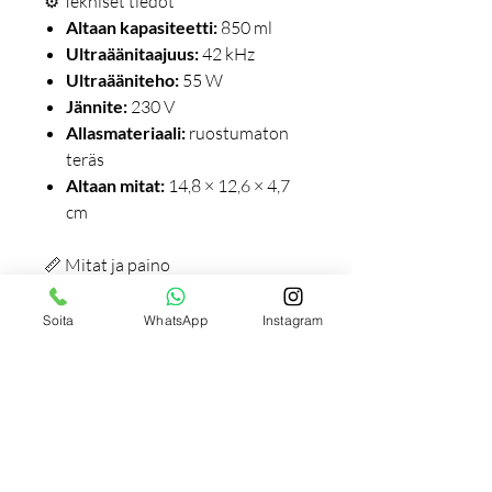
⚙️ Tekniset tiedot
Altaan kapasiteetti:
850 ml
Ultraäänitaajuus:
42 kHz
Ultraääniteho:
55 W
Jännite:
230 V
Allasmateriaali:
ruostumaton
teräs
Altaan mitat:
14,8 × 12,6 × 4,7
cm
📏 Mitat ja paino
Kokonaismitat:
203 × 183 ×
145 mm (L × W × H)
Soita
WhatsApp
Instagram
Paino:
1 kg
📦 Pakkaus sisältää
Ultraäänipesuri
Puhdistuskori
Käyttövalmis ruostumaton