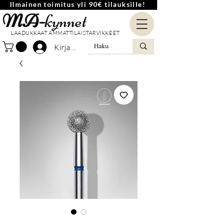
Ilmainen toimitus yli 90€ tilauksille!
MA-
kynnet
LAADUKKAAT AMMATTILAISTARVIKKEET
Kirjaudu