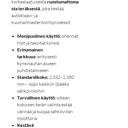
korkealaatuisesta
ruostumattoma
sta teräksestä
, joka kestää
autoklaavi- ja
kuumailmasterilointiprosessit.
Monipuolinen käyttö:
ohennat,
hiot ja tasoitat kynsiä
Erinomainen
tarkkuus:
erityisesti
kynsinauhan alueen
puhdistamiseen
Standardikoko:
2,332–2,350
mm – sopii kaikkiin Staleks
sähköviiloihin
Turvallinen käyttö:
oikean
kokoisen terän valinta estää
värinää ja suojaa sähköviilan
moottoria
Kestävä