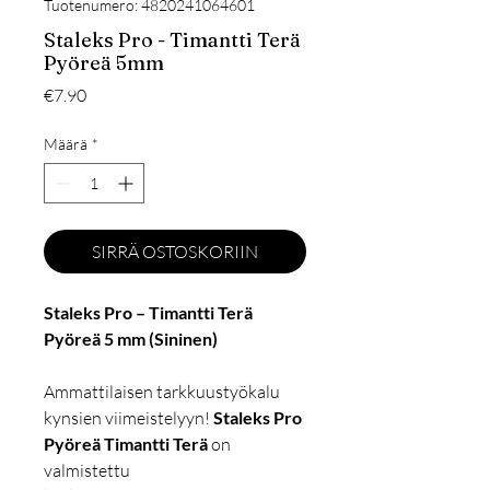
Tuotenumero: 4820241064601
Staleks Pro - Timantti Terä
Pyöreä 5mm
Hinta
€7.90
Määrä
*
SIRRÄ OSTOSKORIIN
Staleks Pro – Timantti Terä
Pyöreä 5 mm (Sininen)
Ammattilaisen tarkkuustyökalu
kynsien viimeistelyyn!
Staleks Pro
Pyöreä Timantti Terä
on
valmistettu