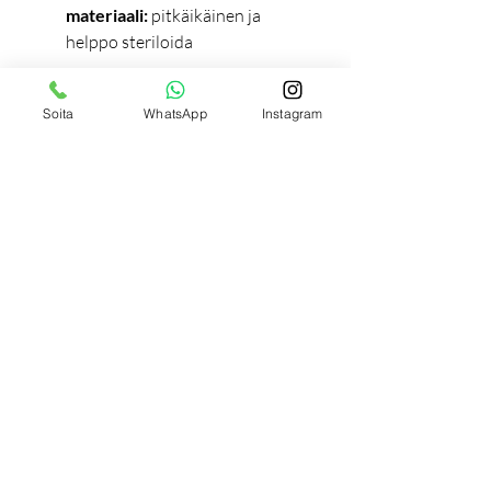
materiaali:
pitkäikäinen ja
helppo steriloida
Täydellinen valinta, kun
Soita
WhatsApp
Instagram
haluat
tarkkaa, kestävää ja
tehokasta työtä
kynsienhoidossa
ja viimeistelyssä.
Tilaukseen liittyviä
tuotteita
Uutuus