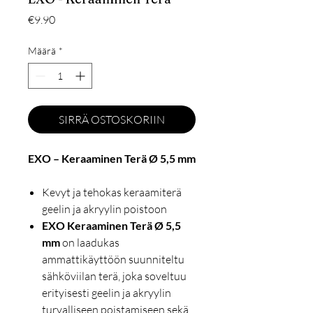
Hinta
€9.90
Määrä
*
SIRRÄ OSTOSKORIIN
EXO – Keraaminen Terä Ø 5,5 mm
Kevyt ja tehokas keraamiterä
geelin ja akryylin poistoon
EXO Keraaminen Terä Ø 5,5
mm
on laadukas
ammattikäyttöön suunniteltu
sähköviilan terä, joka soveltuu
erityisesti geelin ja akryylin
turvalliseen poistamiseen sekä