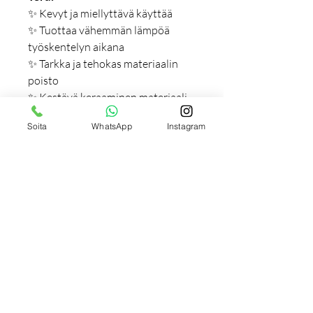
✨ Kevyt ja miellyttävä käyttää
✨ Tuottaa vähemmän lämpöä
työskentelyn aikana
✨ Tarkka ja tehokas materiaalin
poisto
✨ Kestävä keraaminen materiaali
✨ Soveltuu ammattimaiseen
Soita
WhatsApp
Instagram
käyttöön
Huom!
Käytä aina sähköviilaasi
yhteensopivaa terää. Väärän
kokoinen terä voi aiheuttaa
tärinää, heikentää
työskentelymukavuutta ja pitkällä
aikavälillä vaurioittaa sähköviilan
moottoria.
EXO Keraaminen Terä Ø 5,5