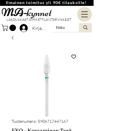
Ilmainen toimitus yli 90€ tilauksille!
MA-
kynnet
LAADUKKAAT AMMATTILAISTARVIKKEET
Kirjaudu
Tuotenumero: 5906717447167
EXO - Keraaminen Terä