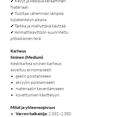
✔ Kevyt ja kestävä keraaminen
materiaali
✔ Tuottaa vähemmän lämpöä
työskentelyn aikana
✔ Tarkka ja miellyttävä käyttää
✔ Ammattikäyttöön suunniteltu
pitkäikäinen terä
Karheus
Sininen (Medium)
Keskikarkea sininen karheus
soveltuu erinomaisesti:
geelin poistamiseen
akryylin poistamiseen
materiaalin keventämiseen
kovettumien käsittelyyn.
Mitat ja yhteensopivuus
Varren halkaisija:
2,332–2,350