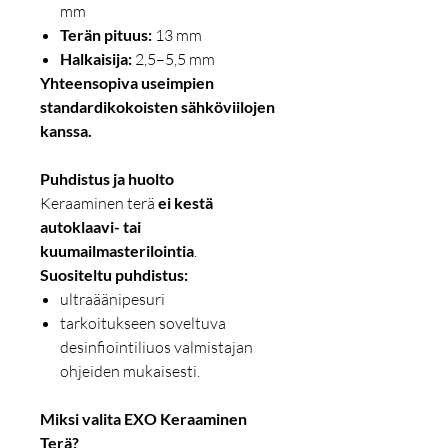
mm
Terän pituus:
13 mm
Halkaisija:
2,5–5,5 mm
Yhteensopiva useimpien
standardikokoisten sähköviilojen
kanssa.
Puhdistus ja huolto
Keraaminen terä
ei kestä
autoklaavi- tai
kuumailmasterilointia
.
Suositeltu puhdistus:
ultraäänipesuri
tarkoitukseen soveltuva
desinfiointiliuos valmistajan
ohjeiden mukaisesti.
Miksi valita EXO Keraaminen
Terä?