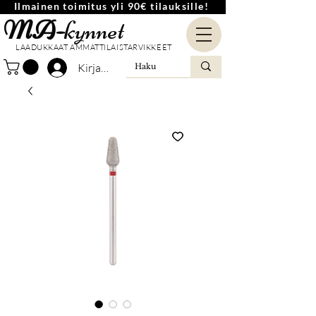
Ilmainen toimitus yli 90€ tilauksille!
MA-
kynnet
LAADUKKAAT AMMATTILAISTARVIKKEET
Kirjaudu