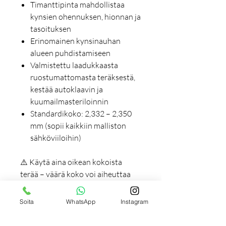
Timanttipinta mahdollistaa
kynsien ohennuksen, hionnan ja
tasoituksen
Erinomainen kynsinauhan
alueen puhdistamiseen
Valmistettu laadukkaasta
ruostumattomasta teräksestä,
kestää autoklaavin ja
kuumailmasteriloinnin
Standardikoko: 2,332 – 2,350
mm (sopii kaikkiin malliston
sähköviiloihin)
⚠️ Käytä aina oikean kokoista
terää – väärä koko voi aiheuttaa
värinää ja vahingoittaa sähköviilan
moottoria.
Soita
WhatsApp
Instagram