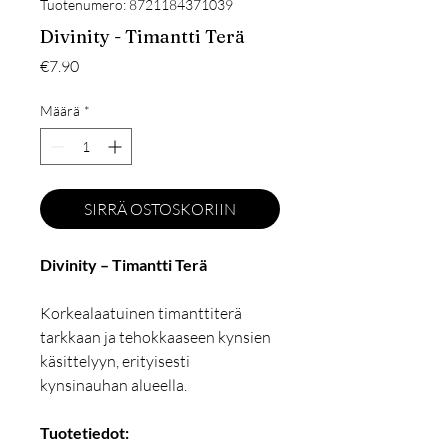
Tuotenumero: 8721184371039
Divinity - Timantti Terä
Hinta
€7.90
Määrä
*
SIRRÄ OSTOSKORIIN
Divinity – Timantti Terä
Korkealaatuinen timanttiterä
tarkkaan ja tehokkaaseen kynsien
käsittelyyn, erityisesti
kynsinauhan alueella.
Tuotetiedot: