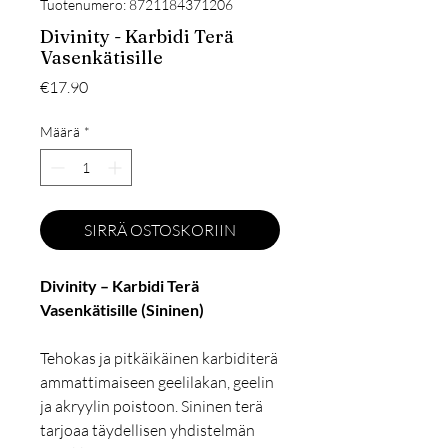
Tuotenumero: 8721184371206
Divinity - Karbidi Terä
Vasenkätisille
Hinta
€17.90
Määrä
*
SIRRÄ OSTOSKORIIN
Divinity – Karbidi Terä
Vasenkätisille (Sininen)
Tehokas ja pitkäikäinen karbiditerä
ammattimaiseen geelilakan, geelin
ja akryylin poistoon. Sininen terä
tarjoaa täydellisen yhdistelmän