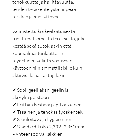
tehokkuutta ja hallittavuutta,
tehden työskentelystä nopeaa,
tarkkaa ja miellyttävää.
Valmistettu korkealaatuisesta
ruostumattomasta teräksestä, joka
kestää sekä autoklaavin että
kuumailmasterilaattorin –
täydellinen valinta vaativaan
käyttöön niin ammattilaisille kuin
aktiivisille harrastajillekin.
✔ Sopii geelilakan, geelin ja
akryylin poistoon
✔ Erittäin kestävä ja pitkäikäinen
✔ Tasainen ja tehokas työskentely
✔ Steriloitava ja hygieeninen
✔ Standardikoko 2,332–2,350 mm
– yhteensopiva kaikkien