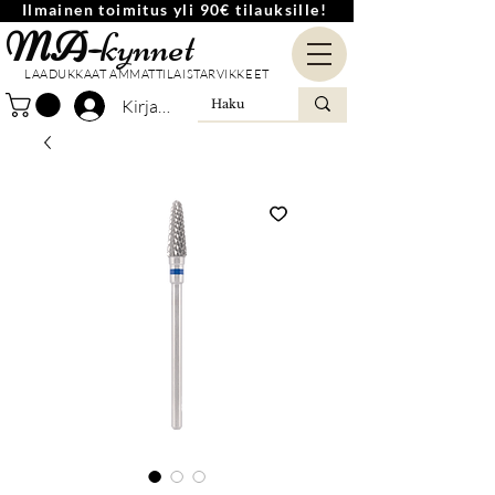
Ilmainen toimitus yli 90€ tilauksille!
MA-
kynnet
LAADUKKAAT AMMATTILAISTARVIKKEET
Kirjaudu