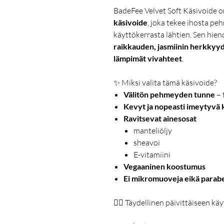
BadeFee Velvet Soft Käsivoide 
käsivoide
, joka tekee ihosta p
käyttökerrasta lähtien. Sen hie
raikkauden, jasmiinin herkkyyd
lämpimät vivahteet
.
✨ Miksi valita tämä käsivoide?
Välitön pehmeyden tunne
– 
Kevyt ja nopeasti imeytyvä
Ravitsevat ainesosat
manteliöljy
sheavoi
E-vitamiini
Vegaaninen koostumus
Ei mikromuoveja eikä parab
💆‍♀️ Täydellinen päivittäiseen kä