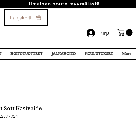
Ilmainen nouto myymälästä
Soita Meille!
Lahjakortti
044 532 87 78
Kirjaudu
T
HOITOTUOTTEET
JALKAHOITO
KOULUTUKSET
More
t Soft Käsivoide
12377024