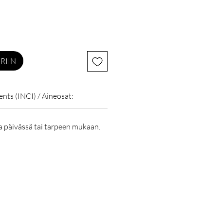
RIIN
ents (INCI) / Aineosat:
ja päivässä tai tarpeen mukaan.