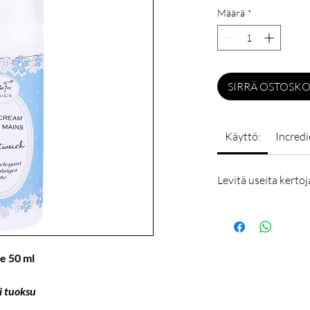
Määrä
*
SIRRÄ OSTOSKO
Käyttö:
Incredi
Levitä useita kerto
e 50 ml
i tuoksu