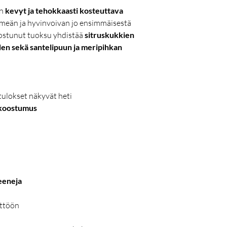
on
kevyt ja tehokkaasti kosteuttava
ehmeän ja hyvinvoivan jo ensimmäisestä
nostunut tuoksu yhdistää
sitruskukkien
en sekä santelipuun ja meripihkan
tulokset näkyvät heti
 koostumus
eeneja
yttöön