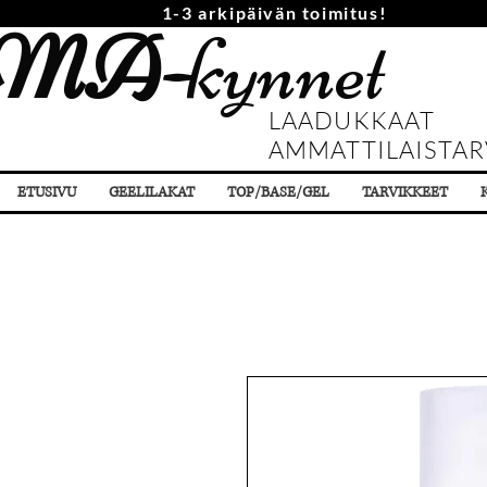
1-3 arkipäivän toimitus!
MA-
kynnet
LAADUKKAAT
AMMATTILAISTAR
ETUSIVU
GEELILAKAT
TOP/BASE/GEL
TARVIKKEET