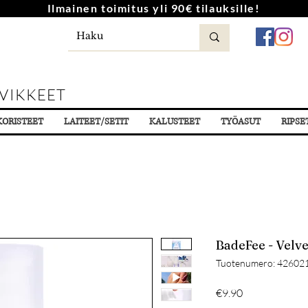
Ilmainen toimitus yli 90€ tilauksille!
VIKKEET
KORISTEET
LAITEET/SETIT
KALUSTEET
TYÖASUT
RIPSE
BadeFee - Velve
Tuotenumero: 42602
Hinta
€9.90